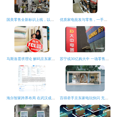
国美零售全新标识上线，以针纺织品为基石护航健康家居新未来
优质家电批发与零售，一手全新未拆包，价格实惠
马斯洛需求理论 解码京东家电经营用户的深层密码
苏宁或30亿购大中 一场零售巨头的资本博弈与市场迷雾
海尔智家跨界布局 在武汉成立传媒公司，业务延伸至针纺织品销售
百得牵手京东家电玩快闪 无界零售如何为新兴品类开辟发展快车道