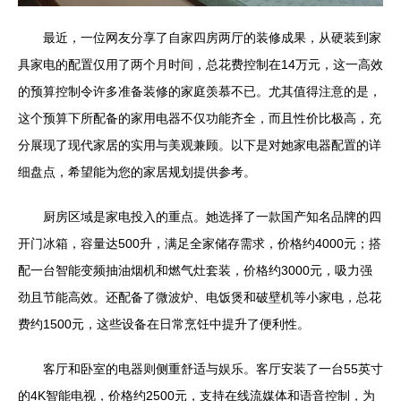
最近，一位网友分享了自家四房两厅的装修成果，从硬装到家
具家电的配置仅用了两个月时间，总花费控制在14万元，这一高效
的预算控制令许多准备装修的家庭羡慕不已。尤其值得注意的是，
这个预算下所配备的家用电器不仅功能齐全，而且性价比极高，充
分展现了现代家居的实用与美观兼顾。以下是对她家电器配置的详
细盘点，希望能为您的家居规划提供参考。
厨房区域是家电投入的重点。她选择了一款国产知名品牌的四
开门冰箱，容量达500升，满足全家储存需求，价格约4000元；搭
配一台智能变频抽油烟机和燃气灶套装，价格约3000元，吸力强
劲且节能高效。还配备了微波炉、电饭煲和破壁机等小家电，总花
费约1500元，这些设备在日常烹饪中提升了便利性。
客厅和卧室的电器则侧重舒适与娱乐。客厅安装了一台55英寸
的4K智能电视，价格约2500元，支持在线流媒体和语音控制，为