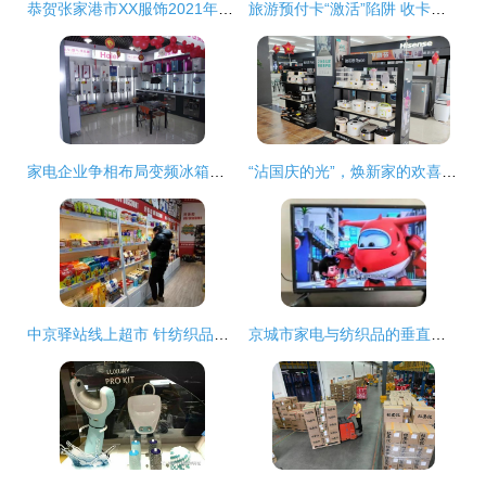
恭贺张家港市XX服饰2021年8月顺利通过BSCI验厂，助力日用家电零售行业协同发展
旅游预付卡“激活”陷阱 收卡即“默认”消费，店铺不告而别太坑人
家电企业争相布局变频冰箱，绿色环保引领市场新趋势
“沾国庆的光”，焕新家的欢喜价格、源头产品怎么够？还有一站式全品类家用体验！
中京驿站线上超市 针纺织品及原料销售创业新机遇，轻松开启线上零售新篇章
京城市家电与纺织品的垂直供应链解读——兼评家电、空调、液晶电视、冰箱、洗衣机及针纺织品市场双期热潮